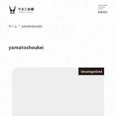
メ
イ
MENU
ン
コ
ホーム
yamatoshoukei
ン
テ
ン
yamatoshoukei
ツ
へ
移
動
Uncategorized