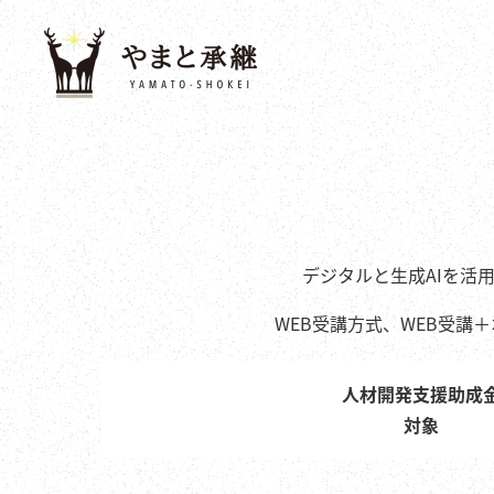
メ
イ
ン
コ
ン
テ
ン
ツ
へ
デジタルと生成AIを活
移
WEB受講方式、WEB受講
動
人材開発支援助成
対象