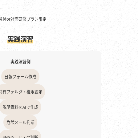
習付or対面研修プラン限定
実践演習
実践演習例
日報フォーム作成
共有フォルダ・権限設定
説明資料をAIで作成
危険メール判断
SNS炎上リスク判断